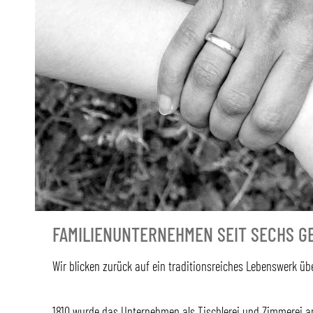
FAMILIENUNTERNEHMEN SEIT SECHS G
Wir blicken zurück auf ein traditionsreiches Lebenswerk üb
1810 wurde das Unternehmen als Tischlerei und Zimmerei a